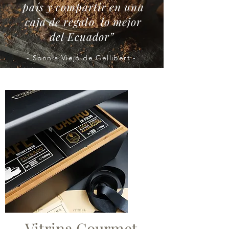
país y compartir en una
caja de regalo lo mejor
del Ecuador”
- Sonnia Viejó de Gellibert -
Vitrina Gourmet