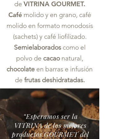
de
VITRINA GOURMET.
Café
molido y en grano, café
molido en formato monodosis
(sachets) y café liofilizado.
Semielaborados
como el
polvo de
cacao
natural,
chocolate
en barras e infusión
de
frutas deshidratadas.
“Esperamos ser la
VITRINA de los mejores
productos GOURMET del