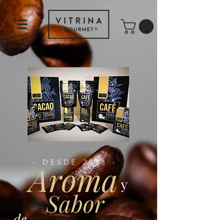
- DESDE 2013 -
Aroma
y
Sabor
de