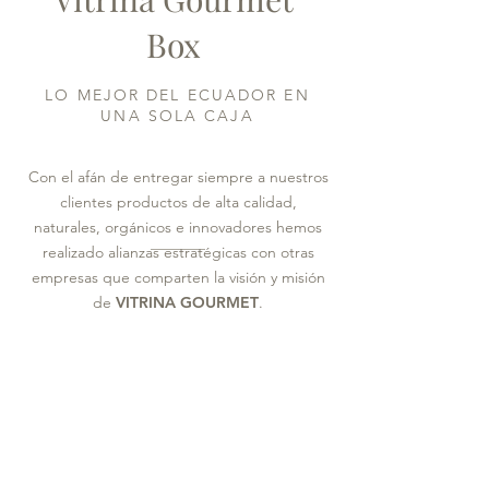
Box
LO MEJOR DEL ECUADOR EN
UNA SOLA CAJA
Con el afán de entregar siempre a nuestros
clientes productos de alta calidad,
naturales, orgánicos e innovadores hemos
realizado alianzas estratégicas con otras
empresas que comparten la visión y misión
de
VITRINA GOURMET
.
De esta manera nuestros clientes tendrán
siempre productos sanos, novedosos y
sobre todo 100% ecuatorianos en las cajas
de
VITRINA GOURMET BOX
.