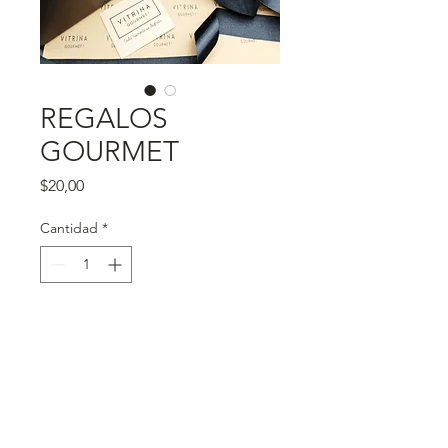
REGALOS
GOURMET
Precio
$20,00
Cantidad
*
Agregar al carrito
ELABORAMOS REGALOS 
GOURMET Y CORPORATIVOS 
SOLICITE CATÁLOGO 
gerencia@vitrinagourmet.com